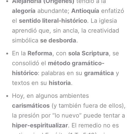
Alejandría (Orígenes)
tendió a la
alegoría
abundante;
Antioquía
enfatizó
el
sentido literal-histórico
. La iglesia
aprendió que, sin ancla, la creatividad
simbólica
se desborda
.
En la
Reforma
, con
sola Scriptura
, se
consolidó el
método gramático-
histórico
: palabras en su
gramática
y
textos en su
historia
.
Hoy, en algunos ambientes
carismáticos
(y también fuera de ellos),
la presión por “lo nuevo” puede tentar a
hiper-espiritualizar
. El remedio no es