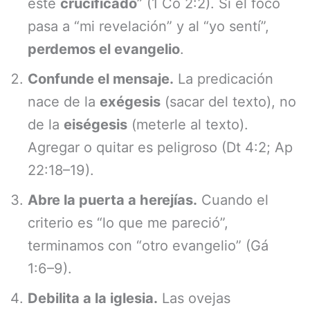
éste
crucificado
” (1 Co 2:2). Si el foco
pasa a “mi revelación” y al “yo sentí”,
perdemos el evangelio
.
Confunde el mensaje.
La predicación
nace de la
exégesis
(sacar del texto), no
de la
eiségesis
(meterle al texto).
Agregar o quitar es peligroso (Dt 4:2; Ap
22:18–19).
Abre la puerta a herejías.
Cuando el
criterio es “lo que me pareció”,
terminamos con “otro evangelio” (Gá
1:6–9).
Debilita a la iglesia.
Las ovejas