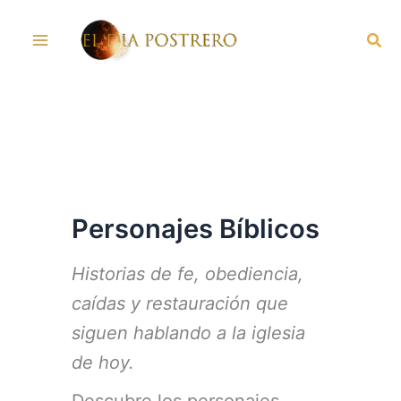
Skip
Sea
to
content
Personajes Bíblicos
Historias de fe, obediencia,
caídas y restauración que
siguen hablando a la iglesia
de hoy.
Descubre los personajes