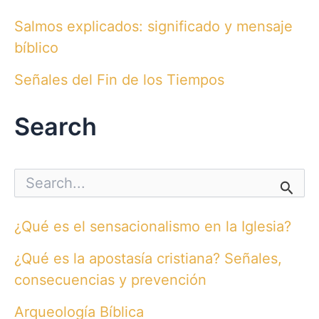
Salmos explicados: significado y mensaje
bíblico
Señales del Fin de los Tiempos
Search
S
e
a
r
¿Qué es el sensacionalismo en la Iglesia?
c
h
¿Qué es la apostasía cristiana? Señales,
f
o
consecuencias y prevención
r
:
Arqueología Bíblica