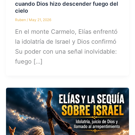
cuando Dios hizo descender fuego del
cielo
Ruben
/
May 21, 2026
En el monte Carmelo, Elías enfrentó
la idolatría de Israel y Dios confirmó
Su poder con una señal inolvidable:
fuego […]