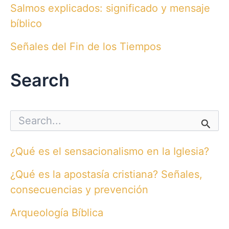
Salmos explicados: significado y mensaje
bíblico
Señales del Fin de los Tiempos
Search
S
e
a
r
¿Qué es el sensacionalismo en la Iglesia?
c
h
¿Qué es la apostasía cristiana? Señales,
f
o
consecuencias y prevención
r
:
Arqueología Bíblica