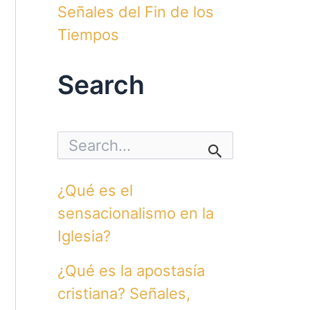
Señales del Fin de los
Tiempos
Search
S
e
a
r
¿Qué es el
c
h
sensacionalismo en la
f
o
Iglesia?
r
:
¿Qué es la apostasía
cristiana? Señales,