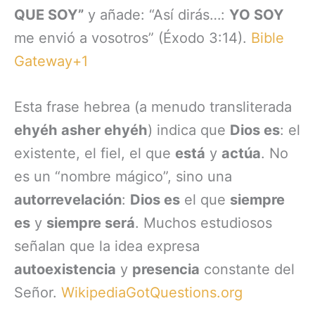
QUE SOY”
y añade: “Así dirás…:
YO SOY
me envió a vosotros” (Éxodo 3:14).
Bible
Gateway+1
Esta frase hebrea (a menudo transliterada
ehyéh asher ehyéh
) indica que
Dios es
: el
existente, el fiel, el que
está
y
actúa
. No
es un “nombre mágico”, sino una
autorrevelación
:
Dios es
el que
siempre
es
y
siempre será
. Muchos estudiosos
señalan que la idea expresa
autoexistencia
y
presencia
constante del
Señor.
Wikipedia
GotQuestions.org