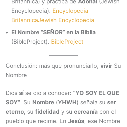
Britannica) y práctica de
Adonai
(Jewish
Encyclopedia).
Encyclopedia
Britannica
Jewish Encyclopedia
El Nombre “SEÑOR” en la Biblia
(BibleProject).
BibleProject
Conclusión: más que pronunciarlo,
vivir
Su
Nombre
Dios
sí
se dio a conocer:
“YO SOY EL QUE
SOY”
. Su
Nombre
(
YHWH
) señala su
ser
eterno
, su
fidelidad
y su
cercanía
con el
pueblo que redime. En
Jesús
, ese Nombre