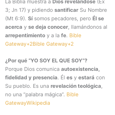
La Biblia muestra a
Dios revelándose
(Éx
3; Jn 17) y pidiendo
santificar
Su Nombre
(Mt 6:9).
Sí
somos pecadores, pero
Él se
acerca
y
se deja conocer
, llamándonos al
arrepentimiento
y a la
fe
.
Bible
Gateway+2Bible Gateway+2
¿Por qué “YO SOY EL QUE SOY”?
Porque Dios comunica
autoexistencia,
fidelidad y presencia
. Él
es
y
estará
con
Su pueblo. Es una
revelación teológica
,
no una “palabra mágica”.
Bible
Gateway
Wikipedia