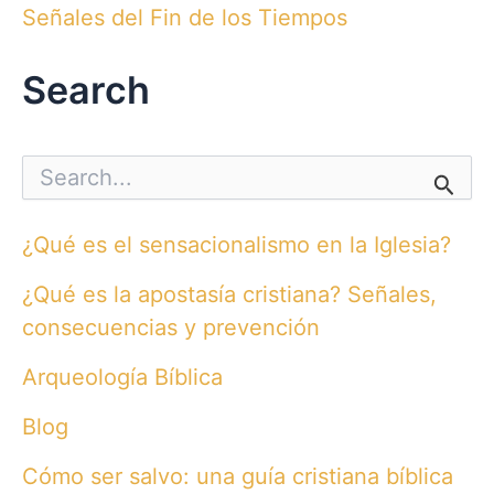
Señales del Fin de los Tiempos
Search
S
e
a
r
¿Qué es el sensacionalismo en la Iglesia?
c
h
¿Qué es la apostasía cristiana? Señales,
f
o
consecuencias y prevención
r
:
Arqueología Bíblica
Blog
Cómo ser salvo: una guía cristiana bíblica