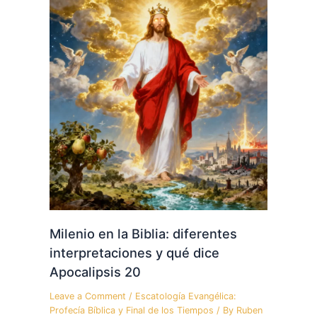
Milenio en la Biblia: diferentes
interpretaciones y qué dice
Apocalipsis 20
Leave a Comment
/
Escatología Evangélica:
Profecía Bíblica y Final de los Tiempos
/ By
Ruben