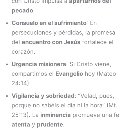
con Cristo impulsa a
apartarnos del
pecado
.
Consuelo en el sufrimiento
: En
persecuciones y pérdidas, la promesa
del
encuentro con Jesús
fortalece el
corazón.
Urgencia misionera
: Si Cristo viene,
compartimos el
Evangelio
hoy (Mateo
24:14).
Vigilancia y sobriedad
: “Velad, pues,
porque no sabéis el día ni la hora” (Mt.
25:13). La
inminencia
promueve una fe
atenta
y
prudente
.