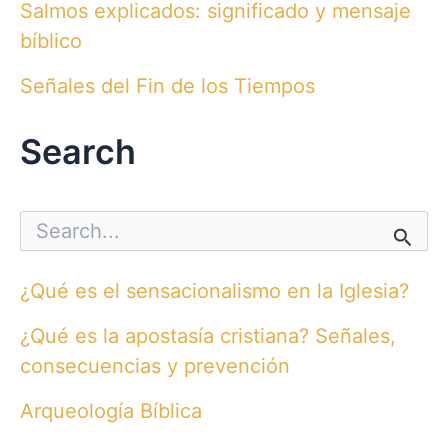
Salmos explicados: significado y mensaje
bíblico
Señales del Fin de los Tiempos
Search
S
e
a
r
¿Qué es el sensacionalismo en la Iglesia?
c
h
¿Qué es la apostasía cristiana? Señales,
f
o
consecuencias y prevención
r
:
Arqueología Bíblica