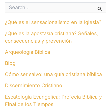
S
e
a
r
¿Qué es el sensacionalismo en la Iglesia?
c
h
¿Qué es la apostasía cristiana? Señales,
f
o
consecuencias y prevención
r
:
Arqueología Bíblica
Blog
Cómo ser salvo: una guía cristiana bíblica
Discernimiento Cristiano
Escatología Evangélica: Profecía Bíblica y
Final de los Tiempos