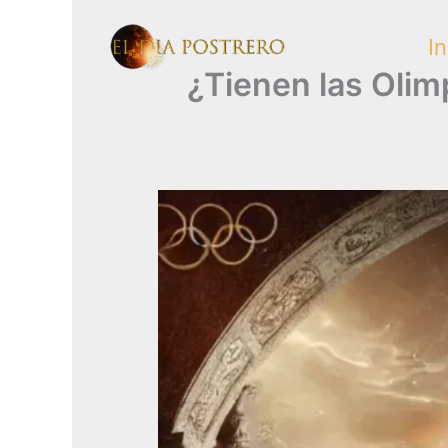
Skip
In
to
¿Tienen las Olim
content