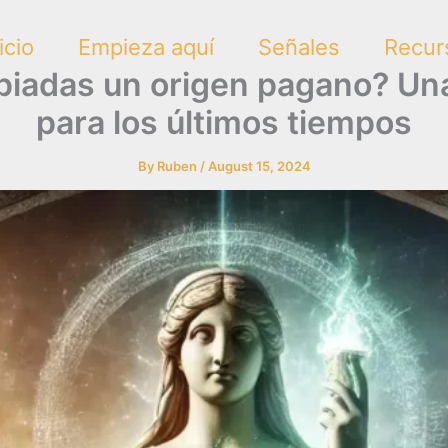
icio
Empieza aquí
Señales
Recur
piadas un origen pagano? Una 
para los últimos tiempos
By
Ruben
/
August 15, 2024