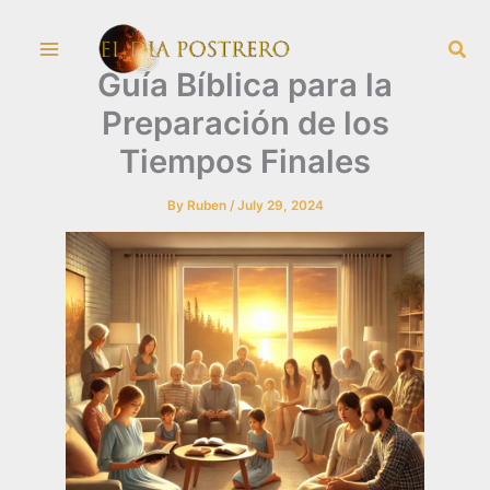
Skip
Sea
to
Guía Bíblica para la
content
Preparación de los
Tiempos Finales
By
Ruben
/
July 29, 2024