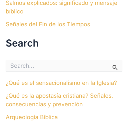
Salmos explicados: significado y mensaje
bíblico
Señales del Fin de los Tiempos
Search
S
e
a
r
¿Qué es el sensacionalismo en la Iglesia?
c
h
¿Qué es la apostasía cristiana? Señales,
f
o
consecuencias y prevención
r
:
Arqueología Bíblica