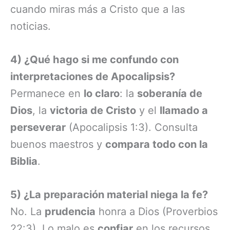
cuando miras más a Cristo que a las
noticias.
4) ¿Qué hago si me confundo con
interpretaciones de Apocalipsis?
Permanece en
lo claro
: la
soberanía de
Dios
, la
victoria de Cristo
y el
llamado a
perseverar
(Apocalipsis 1:3). Consulta
buenos maestros y
compara todo con la
Biblia
.
5) ¿La preparación material niega la fe?
No. La
prudencia
honra a Dios (Proverbios
22:3). Lo malo es
confiar
en los recursos