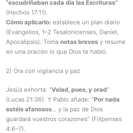
“escudriñaban cada día las Escrituras”
(Hechos 17:11).
Cómo aplicarlo:
establece un plan diario
(Evangelios, 1–2 Tesalonicenses, Daniel,
Apocalipsis). Toma
notas breves
y resume
en una oración lo que Dios te habló.
2) Ora con vigilancia y paz
Jesús exhorta: “
Velad, pues, y orad
”
(Lucas 21:36). Y Pablo añade: “
Por nada
estéis afanosos
… y la paz de Dios
guardará vuestros corazones” (Filipenses
4:6–7).