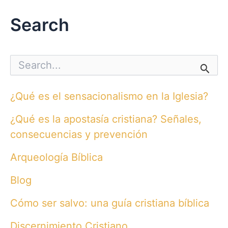
Search
S
e
a
r
¿Qué es el sensacionalismo en la Iglesia?
c
h
¿Qué es la apostasía cristiana? Señales,
f
o
consecuencias y prevención
r
:
Arqueología Bíblica
Blog
Cómo ser salvo: una guía cristiana bíblica
Discernimiento Cristiano