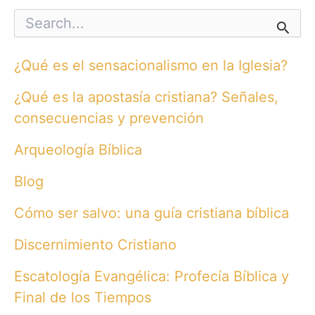
S
e
a
r
¿Qué es el sensacionalismo en la Iglesia?
c
h
¿Qué es la apostasía cristiana? Señales,
f
o
consecuencias y prevención
r
:
Arqueología Bíblica
Blog
Cómo ser salvo: una guía cristiana bíblica
Discernimiento Cristiano
Escatología Evangélica: Profecía Bíblica y
Final de los Tiempos