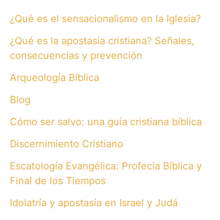
a
r
¿Qué es el sensacionalismo en la Iglesia?
c
h
¿Qué es la apostasía cristiana? Señales,
f
o
consecuencias y prevención
r
:
Arqueología Bíblica
Blog
Cómo ser salvo: una guía cristiana bíblica
Discernimiento Cristiano
Escatología Evangélica: Profecía Bíblica y
Final de los Tiempos
Idolatría y apostasía en Israel y Judá