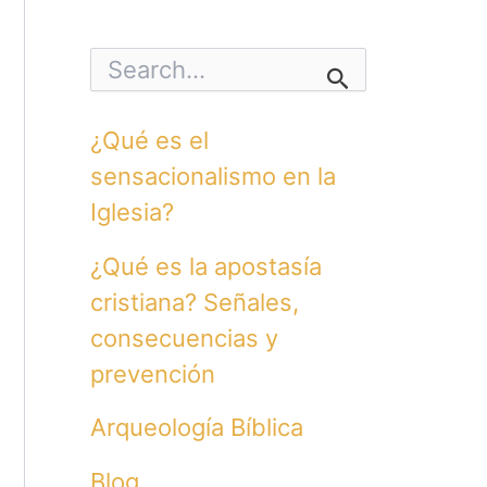
S
e
a
r
¿Qué es el
c
h
sensacionalismo en la
f
o
Iglesia?
r
:
¿Qué es la apostasía
cristiana? Señales,
consecuencias y
prevención
Arqueología Bíblica
Blog