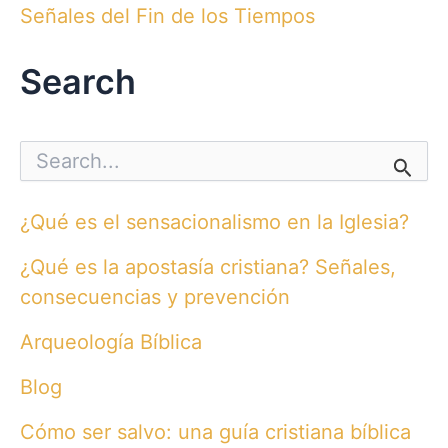
Señales del Fin de los Tiempos
Search
S
e
a
r
¿Qué es el sensacionalismo en la Iglesia?
c
h
¿Qué es la apostasía cristiana? Señales,
f
o
consecuencias y prevención
r
:
Arqueología Bíblica
Blog
Cómo ser salvo: una guía cristiana bíblica