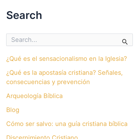
Search
S
e
a
r
¿Qué es el sensacionalismo en la Iglesia?
c
h
¿Qué es la apostasía cristiana? Señales,
f
o
consecuencias y prevención
r
:
Arqueología Bíblica
Blog
Cómo ser salvo: una guía cristiana bíblica
Discernimiento Cristiano