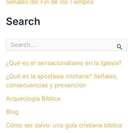
Señales del Fin de los Tiempos
Search
S
e
a
r
¿Qué es el sensacionalismo en la Iglesia?
c
h
¿Qué es la apostasía cristiana? Señales,
f
o
consecuencias y prevención
r
:
Arqueología Bíblica
Blog
Cómo ser salvo: una guía cristiana bíblica