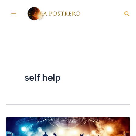
Skip
Sea
to
content
self help