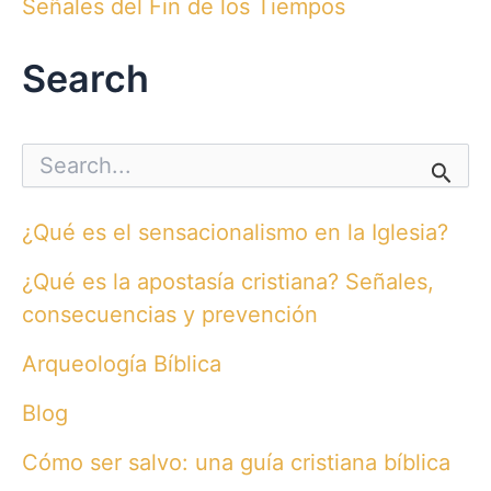
Señales del Fin de los Tiempos
Search
S
e
a
r
¿Qué es el sensacionalismo en la Iglesia?
c
h
¿Qué es la apostasía cristiana? Señales,
f
o
consecuencias y prevención
r
:
Arqueología Bíblica
Blog
Cómo ser salvo: una guía cristiana bíblica