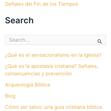
Señales del Fin de los Tiempos
Search
S
e
a
r
¿Qué es el sensacionalismo en la Iglesia?
c
h
¿Qué es la apostasía cristiana? Señales,
f
o
consecuencias y prevención
r
:
Arqueología Bíblica
Blog
Cómo ser salvo: una guía cristiana bíblica