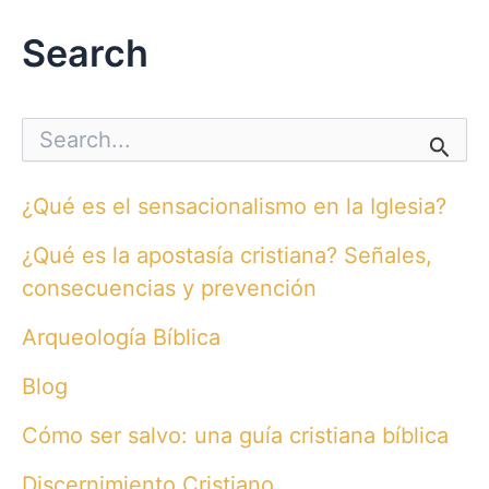
Search
S
e
a
r
¿Qué es el sensacionalismo en la Iglesia?
c
h
¿Qué es la apostasía cristiana? Señales,
f
o
consecuencias y prevención
r
:
Arqueología Bíblica
Blog
Cómo ser salvo: una guía cristiana bíblica
Discernimiento Cristiano