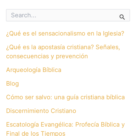
S
e
a
r
¿Qué es el sensacionalismo en la Iglesia?
c
h
¿Qué es la apostasía cristiana? Señales,
f
o
consecuencias y prevención
r
:
Arqueología Bíblica
Blog
Cómo ser salvo: una guía cristiana bíblica
Discernimiento Cristiano
Escatología Evangélica: Profecía Bíblica y
Final de los Tiempos