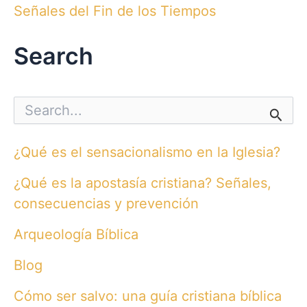
Señales del Fin de los Tiempos
Search
S
e
a
r
¿Qué es el sensacionalismo en la Iglesia?
c
h
¿Qué es la apostasía cristiana? Señales,
f
o
consecuencias y prevención
r
:
Arqueología Bíblica
Blog
Cómo ser salvo: una guía cristiana bíblica