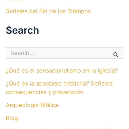
Señales del Fin de los Tiempos
Search
S
e
a
r
¿Qué es el sensacionalismo en la Iglesia?
c
h
¿Qué es la apostasía cristiana? Señales,
f
o
consecuencias y prevención
r
:
Arqueología Bíblica
Blog