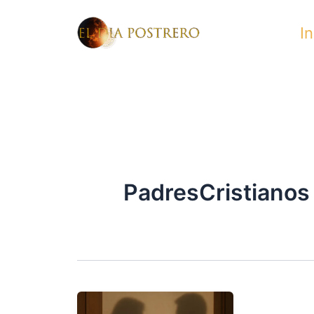
Skip
In
to
content
PadresCristianos