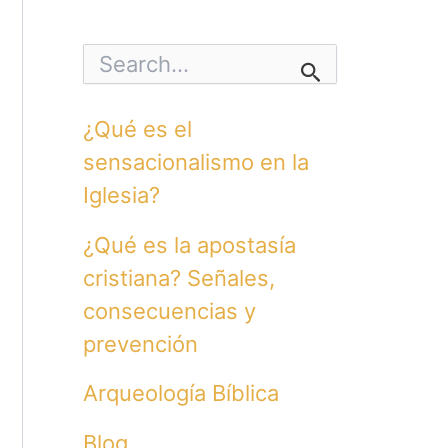
S
e
a
r
¿Qué es el
c
h
sensacionalismo en la
f
o
Iglesia?
r
:
¿Qué es la apostasía
cristiana? Señales,
consecuencias y
prevención
Arqueología Bíblica
Blog