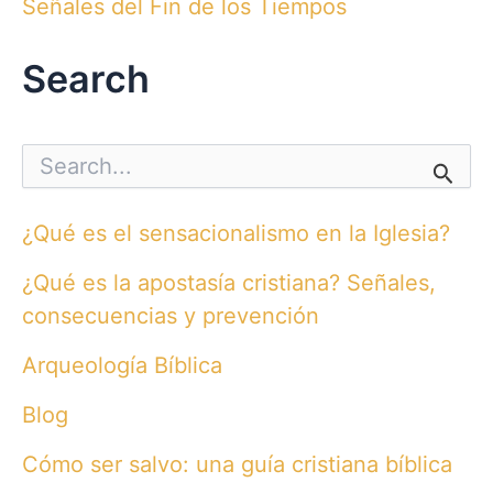
Señales del Fin de los Tiempos
Search
S
e
a
r
¿Qué es el sensacionalismo en la Iglesia?
c
h
¿Qué es la apostasía cristiana? Señales,
f
o
consecuencias y prevención
r
:
Arqueología Bíblica
Blog
Cómo ser salvo: una guía cristiana bíblica