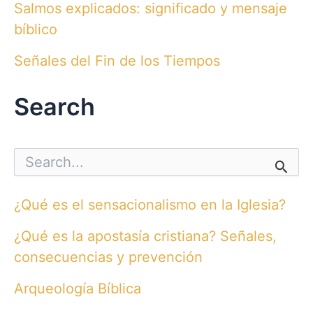
Salmos explicados: significado y mensaje
bíblico
Señales del Fin de los Tiempos
Search
S
e
a
r
¿Qué es el sensacionalismo en la Iglesia?
c
h
¿Qué es la apostasía cristiana? Señales,
f
o
consecuencias y prevención
r
:
Arqueología Bíblica