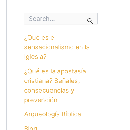
S
e
a
r
¿Qué es el
c
h
sensacionalismo en la
f
o
Iglesia?
r
:
¿Qué es la apostasía
cristiana? Señales,
consecuencias y
prevención
Arqueología Bíblica
Blog