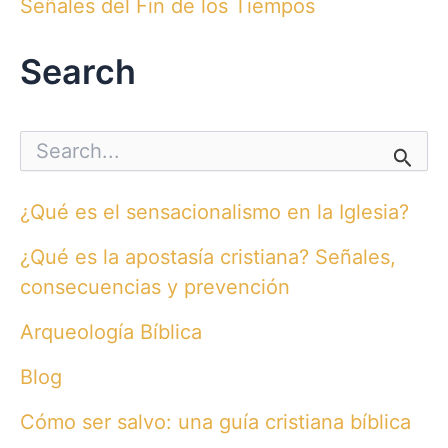
Señales del Fin de los Tiempos
Search
S
e
a
r
¿Qué es el sensacionalismo en la Iglesia?
c
h
¿Qué es la apostasía cristiana? Señales,
f
o
consecuencias y prevención
r
:
Arqueología Bíblica
Blog
Cómo ser salvo: una guía cristiana bíblica