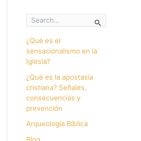
S
e
a
r
¿Qué es el
c
h
sensacionalismo en la
f
o
Iglesia?
r
:
¿Qué es la apostasía
cristiana? Señales,
consecuencias y
prevención
Arqueología Bíblica
Blog