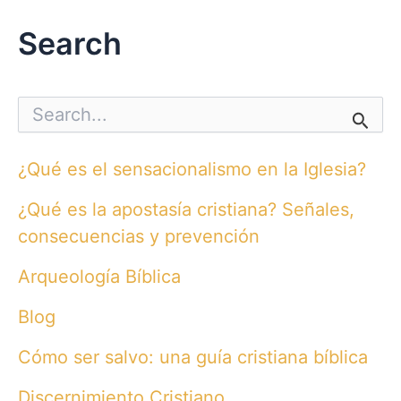
Search
S
e
a
r
¿Qué es el sensacionalismo en la Iglesia?
c
h
¿Qué es la apostasía cristiana? Señales,
f
o
consecuencias y prevención
r
:
Arqueología Bíblica
Blog
Cómo ser salvo: una guía cristiana bíblica
Discernimiento Cristiano