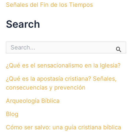
Señales del Fin de los Tiempos
Search
S
e
a
r
¿Qué es el sensacionalismo en la Iglesia?
c
h
¿Qué es la apostasía cristiana? Señales,
f
o
consecuencias y prevención
r
:
Arqueología Bíblica
Blog
Cómo ser salvo: una guía cristiana bíblica