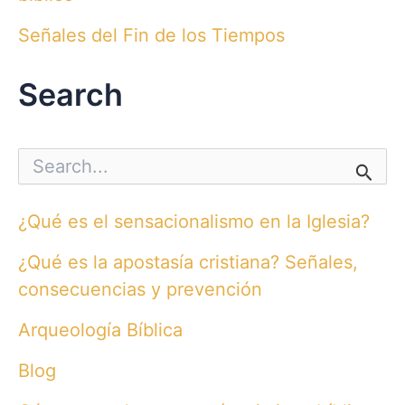
Señales del Fin de los Tiempos
Search
S
e
a
r
¿Qué es el sensacionalismo en la Iglesia?
c
h
¿Qué es la apostasía cristiana? Señales,
f
o
consecuencias y prevención
r
:
Arqueología Bíblica
Blog