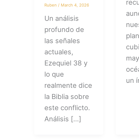
recu
Ruben
/
March 4, 2026
aun
Un análisis
nue
profundo de
pla
las señales
cub
actuales,
may
Ezequiel 38 y
océ
lo que
un í
realmente dice
la Biblia sobre
este conflicto.
Análisis […]