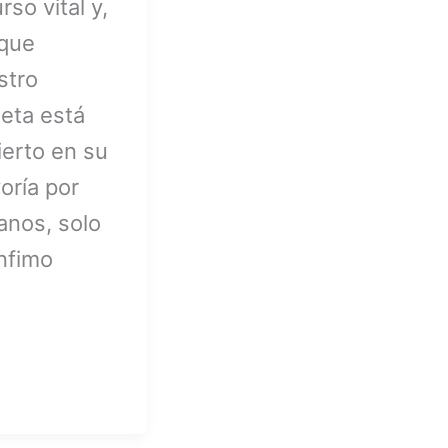
rso vital y,
que
stro
neta está
ierto en su
oría por
anos, solo
nfimo