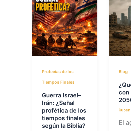
Profecías de los
Blog
Tiempos Finales
¿Qu
con 
Guerra Israel–
205
Irán: ¿Señal
profética de los
Rube
tiempos finales
El a
según la Biblia?