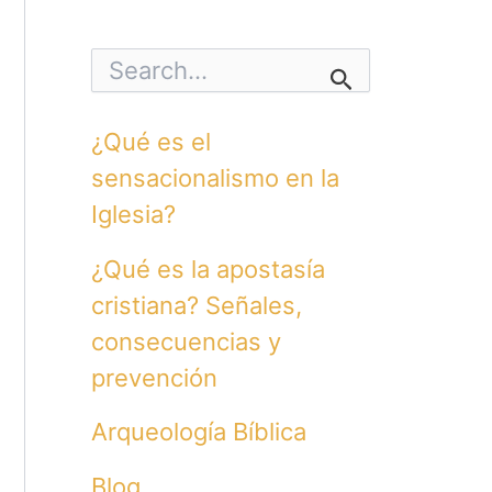
S
e
a
r
¿Qué es el
c
h
sensacionalismo en la
f
o
Iglesia?
r
:
¿Qué es la apostasía
cristiana? Señales,
consecuencias y
prevención
Arqueología Bíblica
Blog