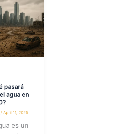
é pasará
el agua en
0?
n
/
April 11, 2025
gua es un