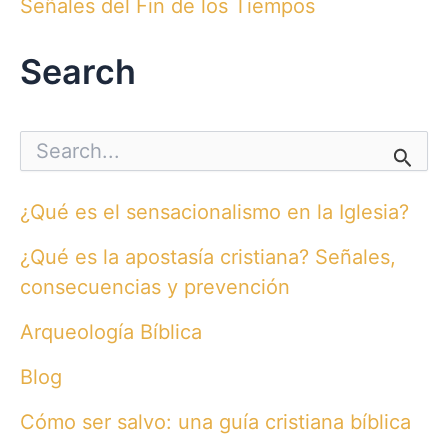
Señales del Fin de los Tiempos
Search
S
e
a
r
¿Qué es el sensacionalismo en la Iglesia?
c
h
¿Qué es la apostasía cristiana? Señales,
f
o
consecuencias y prevención
r
:
Arqueología Bíblica
Blog
Cómo ser salvo: una guía cristiana bíblica