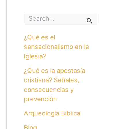
S
e
a
r
¿Qué es el
c
h
sensacionalismo en la
f
o
Iglesia?
r
:
¿Qué es la apostasía
cristiana? Señales,
consecuencias y
prevención
Arqueología Bíblica
Blog