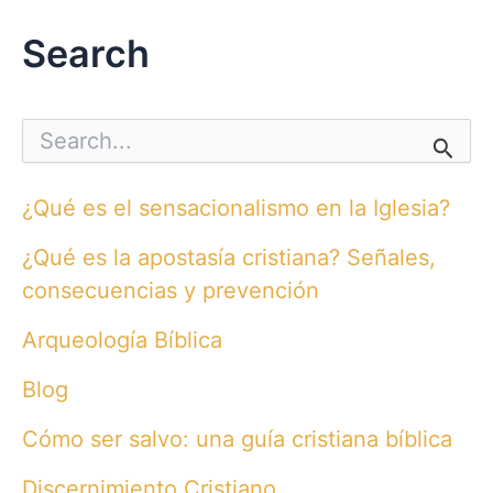
Search
S
e
a
r
¿Qué es el sensacionalismo en la Iglesia?
c
h
¿Qué es la apostasía cristiana? Señales,
f
o
consecuencias y prevención
r
:
Arqueología Bíblica
Blog
Cómo ser salvo: una guía cristiana bíblica
Discernimiento Cristiano