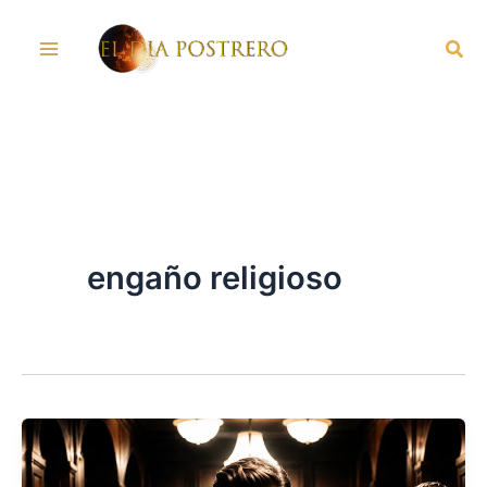
Skip
Sea
to
content
engaño religioso