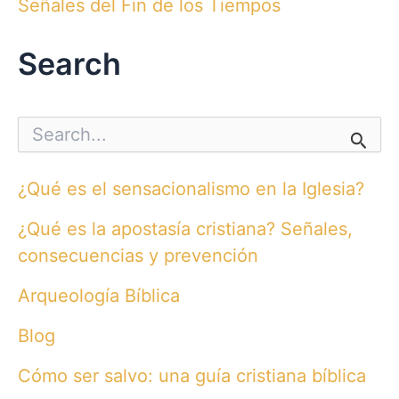
Señales del Fin de los Tiempos
Search
S
e
a
r
¿Qué es el sensacionalismo en la Iglesia?
c
h
¿Qué es la apostasía cristiana? Señales,
f
o
consecuencias y prevención
r
:
Arqueología Bíblica
Blog
Cómo ser salvo: una guía cristiana bíblica