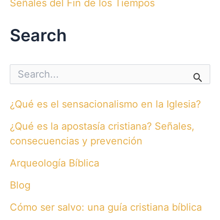
Señales del Fin de los Tiempos
Search
S
e
a
r
¿Qué es el sensacionalismo en la Iglesia?
c
h
¿Qué es la apostasía cristiana? Señales,
f
o
consecuencias y prevención
r
:
Arqueología Bíblica
Blog
Cómo ser salvo: una guía cristiana bíblica