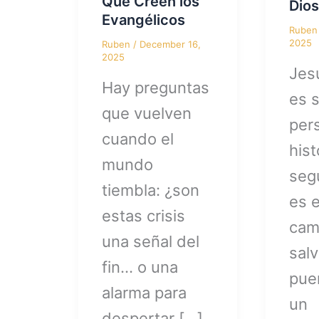
Qué Creen los
Dio
Evangélicos
Rube
2025
Ruben
/
December 16,
2025
Jes
Hay preguntas
es 
que vuelven
per
cuando el
hist
mundo
segú
tiembla: ¿son
es e
estas crisis
cam
una señal del
salv
fin… o una
pue
alarma para
un
despertar […]