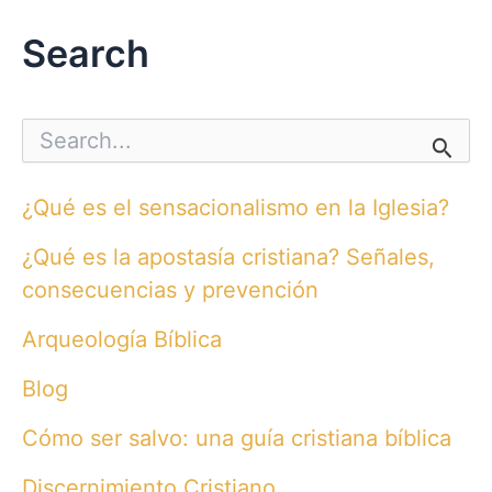
Search
S
e
a
r
¿Qué es el sensacionalismo en la Iglesia?
c
h
¿Qué es la apostasía cristiana? Señales,
f
o
consecuencias y prevención
r
:
Arqueología Bíblica
Blog
Cómo ser salvo: una guía cristiana bíblica
Discernimiento Cristiano