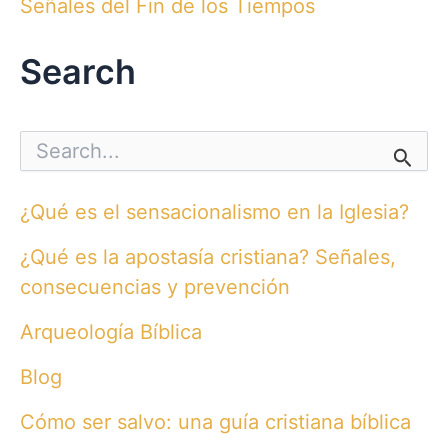
Señales del Fin de los Tiempos
Search
S
e
a
r
¿Qué es el sensacionalismo en la Iglesia?
c
h
¿Qué es la apostasía cristiana? Señales,
f
o
consecuencias y prevención
r
:
Arqueología Bíblica
Blog
Cómo ser salvo: una guía cristiana bíblica