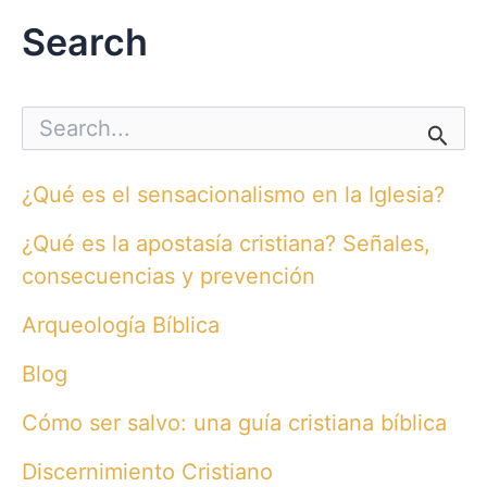
Search
S
e
a
r
¿Qué es el sensacionalismo en la Iglesia?
c
h
¿Qué es la apostasía cristiana? Señales,
f
o
consecuencias y prevención
r
:
Arqueología Bíblica
Blog
Cómo ser salvo: una guía cristiana bíblica
Discernimiento Cristiano