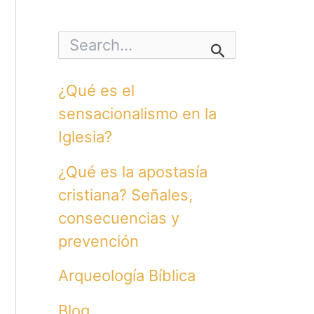
S
e
a
r
¿Qué es el
c
h
sensacionalismo en la
f
o
Iglesia?
r
:
¿Qué es la apostasía
cristiana? Señales,
consecuencias y
prevención
Arqueología Bíblica
Blog