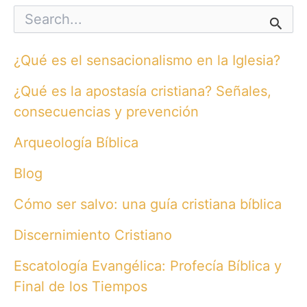
S
e
a
r
¿Qué es el sensacionalismo en la Iglesia?
c
h
¿Qué es la apostasía cristiana? Señales,
f
o
consecuencias y prevención
r
:
Arqueología Bíblica
Blog
Cómo ser salvo: una guía cristiana bíblica
Discernimiento Cristiano
Escatología Evangélica: Profecía Bíblica y
Final de los Tiempos