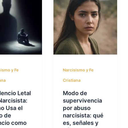
sismo y Fe
Narcisismo y Fe
ana
Cristiana
ilencio Letal
Modo de
Narcisista:
supervivencia
o Usa el
por abuso
o de
narcisista: qué
ncio como
es, señales y