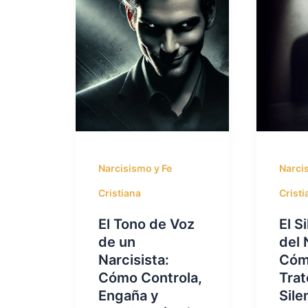
Narcisismo y Fe
Narci
Cristiana
Cristi
El Tono de Voz
El S
de un
del 
Narcisista:
Cóm
Cómo Controla,
Trat
Engaña y
Sile