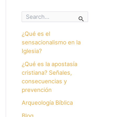
S
e
a
r
¿Qué es el
c
h
sensacionalismo en la
f
o
Iglesia?
r
:
¿Qué es la apostasía
cristiana? Señales,
consecuencias y
prevención
Arqueología Bíblica
Blog