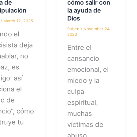
a de
cómo salir con
ipulación
la ayuda de
Dios
n
/
March 12, 2025
Ruben
/
November 24,
ndo el
2023
isista deja
Entre el
ablar, no
cansancio
az, es
emocional, el
igo: así
miedo y la
iona el
culpa
to de
espiritual,
ncio”, cómo
muchas
truye tu
víctimas de
abuso