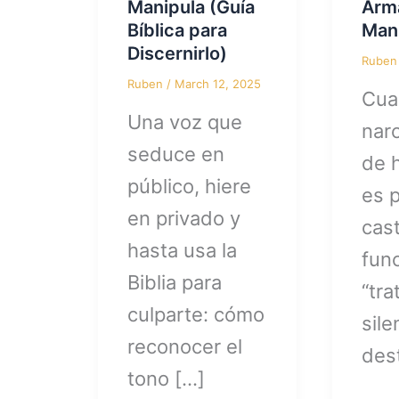
Manipula (Guía
Arm
Bíblica para
Man
Discernirlo)
Rube
Ruben
/
March 12, 2025
Cua
Una voz que
narc
seduce en
de h
público, hiere
es p
en privado y
cast
hasta usa la
func
Biblia para
“tra
culparte: cómo
sile
reconocer el
des
tono […]