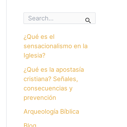
S
e
a
r
¿Qué es el
c
h
sensacionalismo en la
f
o
Iglesia?
r
:
¿Qué es la apostasía
cristiana? Señales,
consecuencias y
prevención
Arqueología Bíblica
Blog