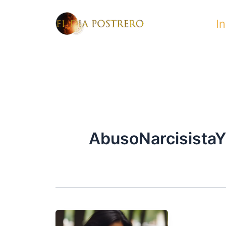
Skip
In
to
content
AbusoNarcisistaY