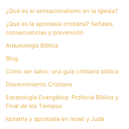
a
r
¿Qué es el sensacionalismo en la Iglesia?
c
h
¿Qué es la apostasía cristiana? Señales,
f
o
consecuencias y prevención
r
:
Arqueología Bíblica
Blog
Cómo ser salvo: una guía cristiana bíblica
Discernimiento Cristiano
Escatología Evangélica: Profecía Bíblica y
Final de los Tiempos
Idolatría y apostasía en Israel y Judá