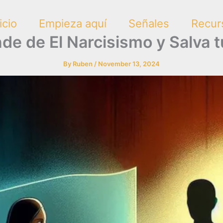
icio
Empieza aquí
Señales
Recur
de de El Narcisismo y Salva t
By
Ruben
/
November 13, 2024